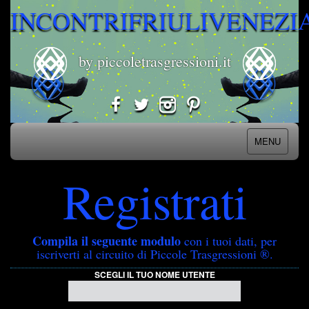
INCONTRIFRIULIVENEZI
by piccoletrasgressioni.it
MENU
Registrati
Compila il seguente modulo
con i tuoi dati, per
iscriverti al circuito di Piccole Trasgressioni ®.
SCEGLI IL TUO NOME UTENTE