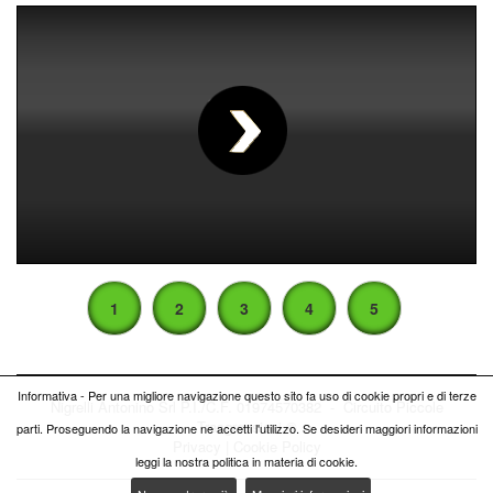
00
:
00
:
00
|
00
:
00
:
00
1
2
3
4
5
Informativa - Per una migliore navigazione questo sito fa uso di cookie propri e di terze
Nigrelli Antonino Srl P.I./C.F. 01974570382 - Circuito
Piccole
Trasgressioni ®
parti. Proseguendo la navigazione ne accetti l'utilizzo. Se desideri maggiori informazioni
Privacy
|
Cookie Policy
leggi la nostra politica in materia di cookie.