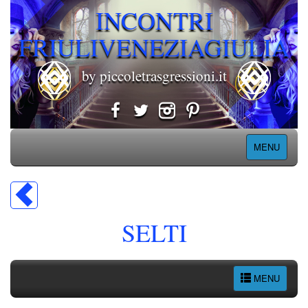
INCONTRI
FRIULIVENEZIAGIULIA
by piccoletrasgressioni.it
MENU
SELTI
MENU