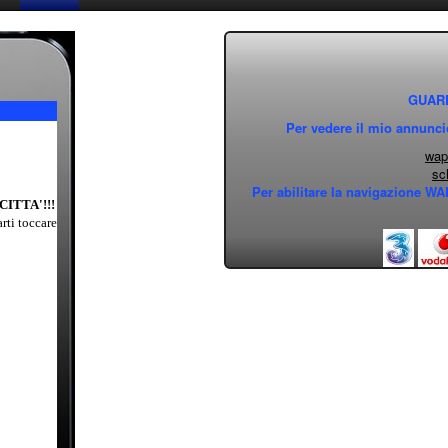
GUAR
Per vedere il mio annuncio 
wap.
sc
Per abilitare la navigazione WAP
ITTA'!!!
arti toccare