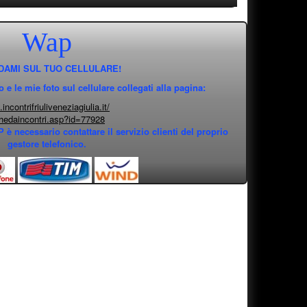
Wap
DAMI SUL TUO CELLULARE!
e le mie foto sul cellulare collegati alla pagina:
incontrifriuliveneziagiulia.it/
hedaincontri.asp?id=77928
 è necessario contattare il servizio clienti del proprio
gestore telefonico.