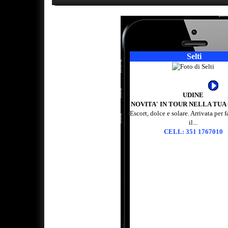
Selti
UDINE
NOVITA' IN TOUR NELLA TUA C
Escort, dolce e solare. Arrivata per f
il...
CELL: 351 1767010